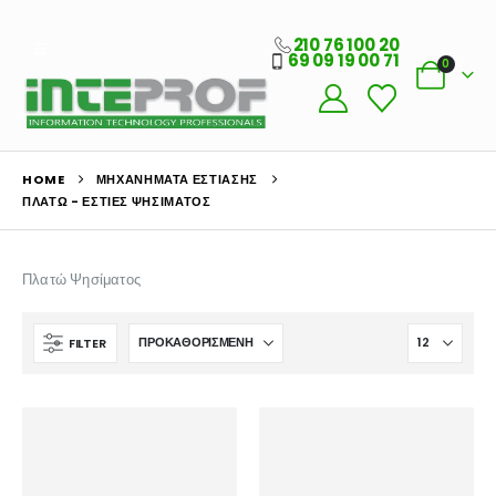
210 76 100 20
69 09 19 00 71
0
HOME
ΜΗΧΑΝΉΜΑΤΑ ΕΣΤΊΑΣΗΣ
ΠΛΑΤΏ - ΕΣΤΊΕΣ ΨΗΣΊΜΑΤΟΣ
Πλατώ Ψησίματος
FILTER