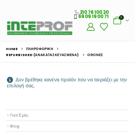
210 76 100 20
69 09 19 00 71
0
Ο Λογαριασμός μου
HOME
ΠΛΗΡΟΦΟΡΙΚΗ
Στοιχεία λογαριασμού
REFURBISHED (ΑΝΑΚΑΤΑΣΚΕΥΑΣΜΈΝΑ)
ΟΘΌΝΕΣ
Παραγγελίες
Λίστα Αγαπημένων
Δεν βρέθηκε κανένα προϊόν που να ταιριάζει με την
επιλογή σας.
Πληροφορίες Καταστήματος
Ποιοι Είμαστε
Γιατί Εμάς
Blog