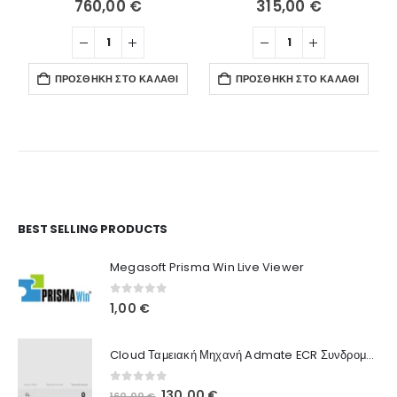
760,00
€
315,00
€
ΠΡΟΣΘΉΚΗ ΣΤΟ ΚΑΛΆΘΙ
ΠΡΟΣΘΉΚΗ ΣΤΟ ΚΑΛΆΘΙ
Ο Λογαριασμός μου
BEST SELLING PRODUCTS
Στοιχεία λογαριασμού
Megasoft Prisma Win Live Viewer
Παραγγελίες
0
out of 5
1,00
€
Λίστα Αγαπημένων
Cloud Ταμειακή Μηχανή Admate ECR Συνδρομή 12 μηνών
Πληροφορίες Καταστήματος
0
out of 5
Original
Η
130,00
€
160,00
€