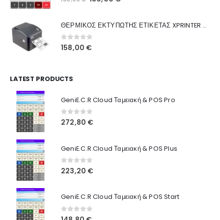
Ποιοι Είμαστε
price
τρέχουσα
was:
τιμή
Γιατί Εμάς
ΘΕΡΜΙΚΟΣ ΕΚΤΥΠΩΤΗΣ ΕΤΙΚΕΤΑΣ XPRINTER XP-420B
160,00 €.
είναι:
Blog
130,00 €.
0
out of 5
158,00
€
Επικοινωνία
LATEST PRODUCTS
Πληροφορίες Αγορών
GeniE.C.R Cloud Ταμειακή & POS Pro
Όροι Χρήσης
Τρόποι Αγοράς
0
out of 5
272,80
€
Τρόποι Πληρωμής
GeniE.C.R Cloud Ταμειακή & POS Plus
Τρόποι Αποστολής
0
out of 5
223,20
€
Ασφάλεια Πληρωμών
GeniE.C.R Cloud Ταμειακή & POS Start
0
out of 5
148,80
€