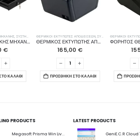
 ΜΗΧΑΝΉΣ
,
ΣΥΣΤΉΜΑΤΑ ΠΩΛΉΣΕΩΝ
ΘΕΡΜΙΚΟΊ ΕΚΤΥΠΩΤΈΣ ΑΠΟΔΕΊΞΕΩΝ
,
ΣΥΣΤΉΜΑΤΑ ΠΩΛΉΣΕΩΝ
ΘΕΡΜΙΚΟΊ ΕΚΤΥΠ
ΣΥΡΤΑΡΙ ΤΑΜΕΙΑΚΗΣ ΜΗΧΑΝΗΣ DIG-366
ΘΕΡΜΙΚΟΣ ΕΚΤΥΠΩΤΗΣ ΑΠΟΔΕΙΞΕΩΝ XPRINTER S260M Wi-Fi
0
€
165,00
€
15
ΣΤΟ ΚΑΛΆΘΙ
ΠΡΟΣΘΉΚΗ ΣΤΟ ΚΑΛΆΘΙ
ΠΡΟΣΘΉ
LLING PRODUCTS
LATEST PRODUCTS
Ο Λογαριασμός μου
Π
Κ
Megasoft Prisma Win Live Viewer
Στοιχεία λογαριασμού