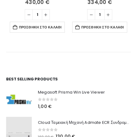
430,00
€
334,00
€
ΠΡΟΣΘΉΚΗ ΣΤΟ ΚΑΛΆΘΙ
ΠΡΟΣΘΉΚΗ ΣΤΟ ΚΑΛΆΘΙ
Ο Λογαριασμός μου
BEST SELLING PRODUCTS
Στοιχεία λογαριασμού
Megasoft Prisma Win Live Viewer
Παραγγελίες
0
out of 5
1,00
€
Λίστα Αγαπημένων
Cloud Ταμειακή Μηχανή Admate ECR Συνδρομή 12 μηνών
Πληροφορίες Καταστήματος
0
out of 5
Original
Η
130,00
€
160,00
€