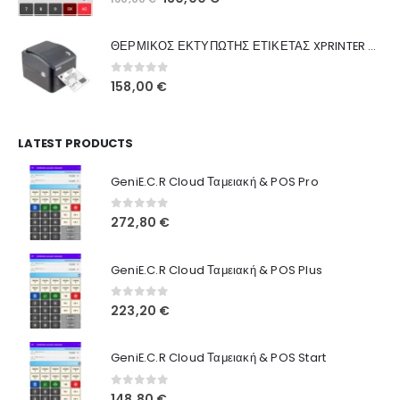
Ποιοι Είμαστε
price
τρέχουσα
was:
τιμή
Γιατί Εμάς
ΘΕΡΜΙΚΟΣ ΕΚΤΥΠΩΤΗΣ ΕΤΙΚΕΤΑΣ XPRINTER XP-420B
160,00 €.
είναι:
Blog
130,00 €.
0
out of 5
158,00
€
Επικοινωνία
LATEST PRODUCTS
Πληροφορίες Αγορών
GeniE.C.R Cloud Ταμειακή & POS Pro
Όροι Χρήσης
Τρόποι Αγοράς
0
out of 5
272,80
€
Τρόποι Πληρωμής
GeniE.C.R Cloud Ταμειακή & POS Plus
Τρόποι Αποστολής
0
out of 5
223,20
€
Ασφάλεια Πληρωμών
GeniE.C.R Cloud Ταμειακή & POS Start
0
out of 5
148,80
€