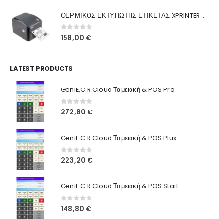
was:
τιμή
Γιατί Εμάς
ΘΕΡΜΙΚΟΣ ΕΚΤΥΠΩΤΗΣ ΕΤΙΚΕΤΑΣ XPRINTER XP-420B
160,00 €.
είναι:
Blog
130,00 €.
0
out of 5
158,00
€
Επικοινωνία
LATEST PRODUCTS
Πληροφορίες Αγορών
GeniE.C.R Cloud Ταμειακή & POS Pro
Όροι Χρήσης
Τρόποι Αγοράς
0
out of 5
272,80
€
Τρόποι Πληρωμής
GeniE.C.R Cloud Ταμειακή & POS Plus
Τρόποι Αποστολής
0
out of 5
223,20
€
Ασφάλεια Πληρωμών
GeniE.C.R Cloud Ταμειακή & POS Start
0
out of 5
148,80
€
© INTEPROF 2025