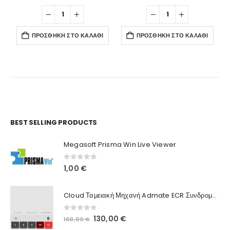
ΠΡΟΣΘΉΚΗ ΣΤΟ ΚΑΛΆΘΙ
ΠΡΟΣΘΉΚΗ ΣΤΟ ΚΑΛΆΘΙ
Ο Λογαριασμός μου
BEST SELLING PRODUCTS
Στοιχεία λογαριασμού
Megasoft Prisma Win Live Viewer
Παραγγελίες
0
out of 5
1,00
€
Λίστα Αγαπημένων
Cloud Ταμειακή Μηχανή Admate ECR Συνδρομή 12 μηνών
Πληροφορίες Καταστήματος
0
out of 5
Original
Η
130,00
€
160,00
€
Ποιοι Είμαστε
price
τρέχουσα