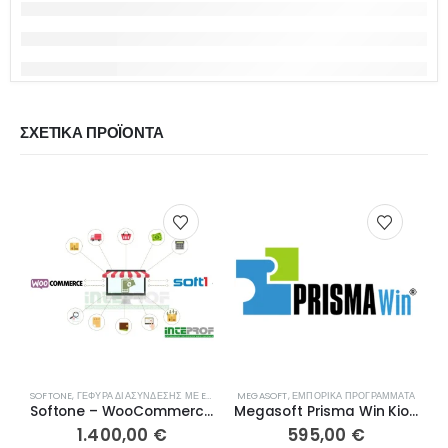
ΣΧΕΤΙΚΆ ΠΡΟΪΌΝΤΑ
SOFTONE
,
ΓΈΦΥΡΑ ΔΙΑΣΎΝΔΕΣΗΣ ΜΕ ESHOP
,
ΕΜΠΟΡΙΚΆ ΠΡΟΓΡΆΜΜΑΤΑ
MEGASOFT
,
ΕΜΠΟΡΙΚΆ ΠΡΟΓΡΆΜΜΑΤΑ
S
Softone – WooCommerce eshop Σύνδεση
Megasoft Prisma Win Kiosk & Retail
1.400,00
€
595,00
€