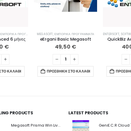
,
ΕΜΠΟΡΙΚΆ ΠΡΟΓΡΆΜΜΑΤΑ
MEGASOFT
,
ΕΜΠΟΡΙΚΆ ΠΡΟΓΡΆΜΜΑΤΑ
ENTERSOFT
,
SOFTW
ced 6 μήνες
eErgani Basic Megasoft
QuickBiz A
00
€
49,50
€
40
ΣΤΟ ΚΑΛΆΘΙ
ΠΡΟΣΘΉΚΗ ΣΤΟ ΚΑΛΆΘΙ
ΠΡΟΣΘΉ
LLING PRODUCTS
LATEST PRODUCTS
Ο Λογαριασμός μου
Π
Κ
Megasoft Prisma Win Live Viewer
Στοιχεία λογαριασμού