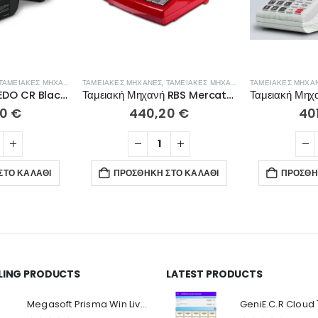
ΤΑΜΕΙΑΚΈΣ ΜΗΧΑΝΈΣ ΛΙΑΝΙΚΉΣ
ΤΑΜΕΙΑΚΈΣ ΜΗΧΑΝΈΣ
,
ΤΑΜΕΙΑΚΈΣ ΜΗΧΑΝΈΣ ΛΙΑΝΙΚΉΣ
ΤΑΜΕΙΑΚΈΣ ΜΗΧΑ
Ταμειακή μηχανή EDO CR Black ΜΕ ΔΟΣΕΙΣ
Ταμειακή Μηχανή RBS Mercato CR Red χωρίς μπαταρία ΜΕ ΔΟΣΕΙΣ
80
€
440,20
€
40
ΣΤΟ ΚΑΛΆΘΙ
ΠΡΟΣΘΉΚΗ ΣΤΟ ΚΑΛΆΘΙ
ΠΡΟΣΘΉ
LLING PRODUCTS
LATEST PRODUCTS
Ο Λογαριασμός μου
Π
Κ
Megasoft Prisma Win Live Viewer
Στοιχεία λογαριασμού