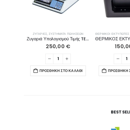
ΖΥΓΑΡΙΈΣ
,
ΣΥΣΤΉΜΑΤΑ ΠΩΛΉΣΕΩΝ
ΘΕΡΜΙΚΟΊ ΕΚΤΥΠΩΤΈΣ
Ζυγαριά Υπολογισμού Τιμής TEM EGE LCD
250,00
€
150,
ΠΡΟΣΘΉΚΗ ΣΤΟ ΚΑΛΆΘΙ
ΠΡΟΣΘΉΚΗ 
BEST SE