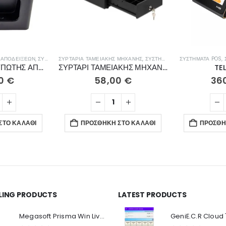
 ΑΠΟΔΕΊΞΕΩΝ
,
ΣΥΣΤΉΜΑΤΑ ΠΩΛΉΣΕΩΝ
ΣΥΡΤΆΡΙΑ ΤΑΜΕΙΑΚΉΣ ΜΗΧΑΝΉΣ
,
ΣΥΣΤΉΜΑΤΑ ΠΩΛΉΣΕΩΝ
ΣΥΣΤΉΜΑΤΑ POS
,
ΘΕΡΜΙΚΟΣ ΕΚΤΥΠΩΤΗΣ ΑΠΟΔΕΙΞΕΩΝ ASSO PRO
ΣΥΡΤΑΡΙ ΤΑΜΕΙΑΚΗΣ ΜΗΧΑΝΗΣ DIG-250
TE
00
€
58,00
€
36
ΣΤΟ ΚΑΛΆΘΙ
ΠΡΟΣΘΉΚΗ ΣΤΟ ΚΑΛΆΘΙ
ΠΡΟΣΘΉ
LLING PRODUCTS
LATEST PRODUCTS
Ο Λογαριασμός μου
Π
Κ
Megasoft Prisma Win Live Viewer
Στοιχεία λογαριασμού