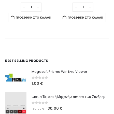
ΠΡΟΣΘΉΚΗ ΣΤΟ ΚΑΛΆΘΙ
ΠΡΟΣΘΉΚΗ ΣΤΟ ΚΑΛΆΘΙ
Ο Λογαριασμός μου
BEST SELLING PRODUCTS
Στοιχεία λογαριασμού
Megasoft Prisma Win Live Viewer
Παραγγελίες
0
out of 5
1,00
€
Λίστα Αγαπημένων
Cloud Ταμειακή Μηχανή Admate ECR Συνδρομή 12 μηνών
Πληροφορίες Καταστήματος
0
out of 5
Original
Η
130,00
€
160,00
€
Ποιοι Είμαστε
price
τρέχουσα