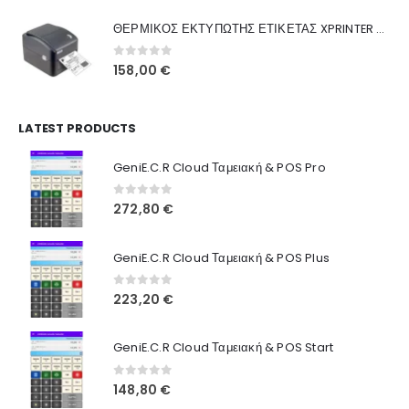
was:
τιμή
Γιατί Εμάς
ΘΕΡΜΙΚΟΣ ΕΚΤΥΠΩΤΗΣ ΕΤΙΚΕΤΑΣ XPRINTER XP-420B
160,00 €.
είναι:
Blog
130,00 €.
0
out of 5
158,00
€
Επικοινωνία
LATEST PRODUCTS
Πληροφορίες Αγορών
GeniE.C.R Cloud Ταμειακή & POS Pro
Όροι Χρήσης
Τρόποι Αγοράς
0
out of 5
272,80
€
Τρόποι Πληρωμής
GeniE.C.R Cloud Ταμειακή & POS Plus
Τρόποι Αποστολής
0
out of 5
223,20
€
Ασφάλεια Πληρωμών
GeniE.C.R Cloud Ταμειακή & POS Start
0
out of 5
148,80
€
© INTEPROF 2025