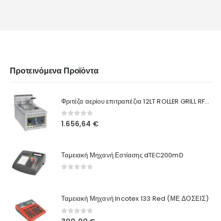
Προτεινόμενα Προϊόντα
Φριτέζα αερίου επιτραπέζια 12LT ROLLER GRILL RFG12B 8KW
0
out of 5
1.656,64
€
Ταμειακή Μηχανή Εστίασης dTEC200mD
0
out of 5
Ταμειακή Μηχανή Incotex 133 Red (ΜΕ ΔΟΣΕΙΣ)
0
out of 5