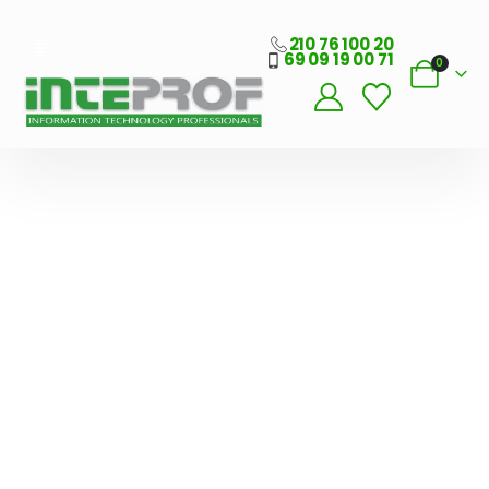
210 76 100 20
69 09 19 00 71
0
Λογισμικό
Εστίασης
Προσφορά
Μόνο 39€/μήνα
ΑΓΟΡΆ
ΤΏΡΑ
Γέφυρα
Σύνδεσης ERP με
ESHOP
ΔΕΊΤΕ