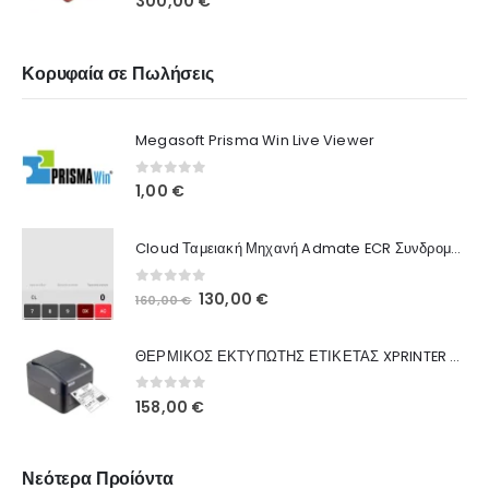
300,00
€
Κορυφαία σε Πωλήσεις
Megasoft Prisma Win Live Viewer
0
out of 5
1,00
€
Cloud Ταμειακή Μηχανή Admate ECR Συνδρομή 12 μηνών
0
out of 5
130,00
€
160,00
€
ΘΕΡΜΙΚΟΣ ΕΚΤΥΠΩΤΗΣ ΕΤΙΚΕΤΑΣ XPRINTER XP-420B
0
out of 5
158,00
€
Νεότερα Προίόντα