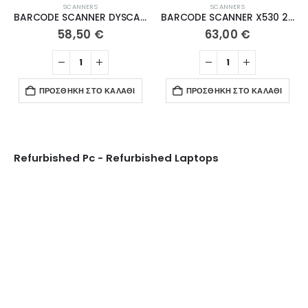
SCANNERS
SCANNERS
BARCODE SCANNER DYSCAN DS6202B 2D Wireless 2.4G+BT with stand
BARCODE SCANNER X530 2D with Stand
58,50
€
63,00
€
ΠΡΟΣΘΉΚΗ ΣΤΟ ΚΑΛΆΘΙ
ΠΡΟΣΘΉΚΗ ΣΤΟ ΚΑΛΆΘΙ
Refurbished Pc - Refurbished Laptops
Ψυγεία Βιτρίνες
ΔΕΊΤΕ ΤΑ ΠΡΟΪΌΝΤΑ