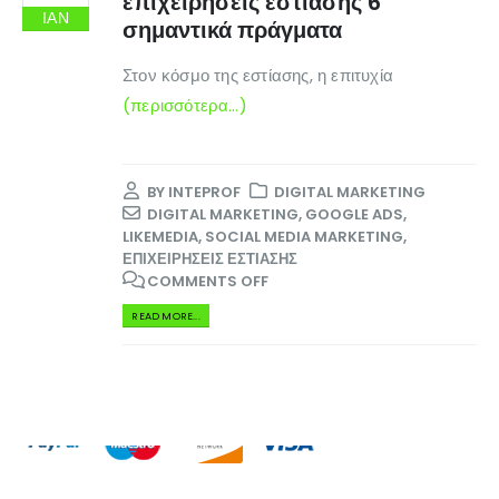
επιχειρήσεις εστίασης 6
Επικοινωνία
ΙΑΝ
σημαντικά πράγματα
Πληροφορίες Αγορών
Στον κόσμο της εστίασης, η επιτυχία
(περισσότερα…)
Όροι Χρήσης
Τρόποι Αγοράς
Τρόποι Πληρωμής
BY
INTEPROF
DIGITAL MARKETING
DIGITAL MARKETING
,
GOOGLE ADS
,
Τρόποι Αποστολής
LIKEMEDIA
,
SOCIAL MEDIA MARKETING
,
ΕΠΙΧΕΙΡΉΣΕΙΣ ΕΣΤΊΑΣΗΣ
Ασφάλεια Πληρωμών
COMMENTS OFF
READ MORE...
© INTEPROF 2025