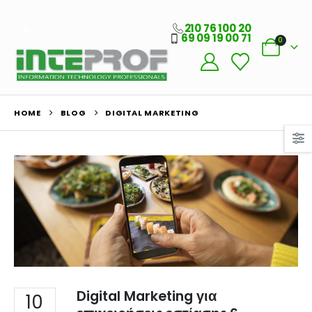
210 76 100 20
69 09 19 00 71
0
Ο Λογαριασμός μου
HOME
BLOG
DIGITAL MARKETING
Στοιχεία λογαριασμού
Παραγγελίες
Λίστα Αγαπημένων
Πληροφορίες Καταστήματος
Ποιοι Είμαστε
Γιατί Εμάς
Blog
Digital Marketing για
10