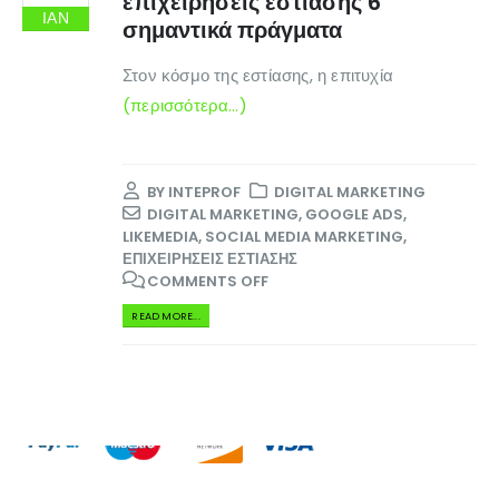
επιχειρήσεις εστίασης 6
Επικοινωνία
ΙΑΝ
σημαντικά πράγματα
Πληροφορίες Αγορών
Στον κόσμο της εστίασης, η επιτυχία
(περισσότερα…)
Όροι Χρήσης
Τρόποι Αγοράς
Τρόποι Πληρωμής
BY
INTEPROF
DIGITAL MARKETING
DIGITAL MARKETING
,
GOOGLE ADS
,
Τρόποι Αποστολής
LIKEMEDIA
,
SOCIAL MEDIA MARKETING
,
ΕΠΙΧΕΙΡΉΣΕΙΣ ΕΣΤΊΑΣΗΣ
Ασφάλεια Πληρωμών
COMMENTS OFF
READ MORE...
© INTEPROF 2025