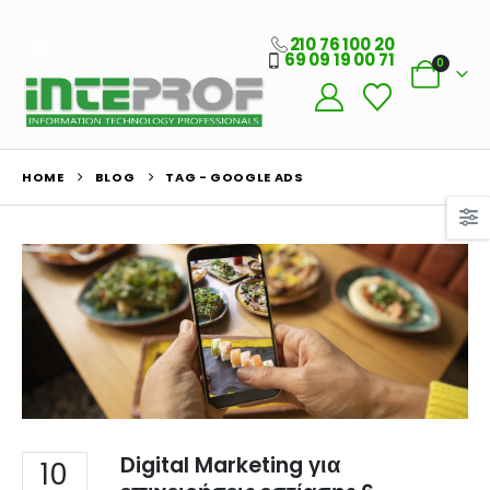
210 76 100 20
69 09 19 00 71
0
Ο Λογαριασμός μου
HOME
BLOG
TAG -
GOOGLE ADS
Στοιχεία λογαριασμού
Παραγγελίες
Λίστα Αγαπημένων
Πληροφορίες Καταστήματος
Ποιοι Είμαστε
Γιατί Εμάς
Blog
Digital Marketing για
10